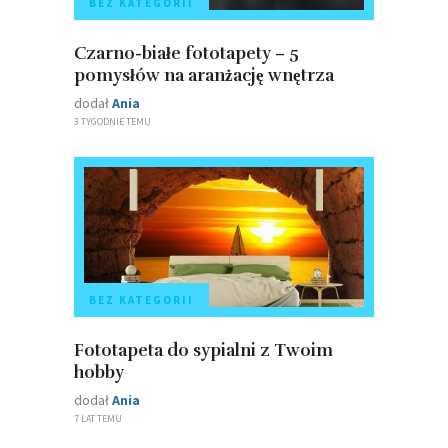
BEZ KATEGORII
Czarno-białe fototapety – 5
pomysłów na aranżację wnętrza
dodał
Ania
3 TYGODNIE TEMU
BEZ KATEGORII
Fototapeta do sypialni z Twoim
hobby
dodał
Ania
7 LAT TEMU